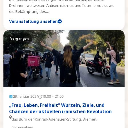
Drohnen, weltweiten Antisemitismus und Islamismus sowie
die Bekämpfung des
…
Veranstaltung ansehen
Vergangen
29. Januar 2024
19:00
– 21:00
„Frau, Leben, Freiheit“ Wurzeln, Ziele, und
Chancen der aktuellen iranischen Revolution
das Büro der Konrad-Adenauer-Stiftung, Bremen,
Deutschland