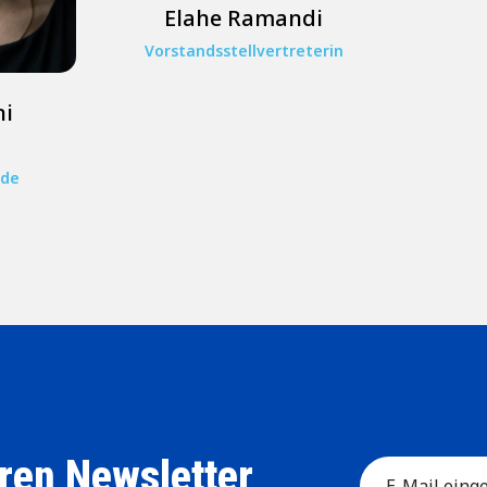
Elahe Ramandi
Vorstandsstellvertreterin
ni
nde
ren Newsletter