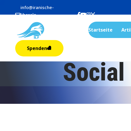
info@iranische-
liberale-
frauen.org
Startseite
Arti
Spenden
Social