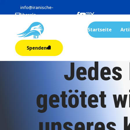
info@iranische-
liberale-
frauen.org
Startseite
Arti
Spenden
Jedes 
getötet w
unseres 