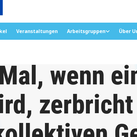
kel
Veranstaltungen
Arbeitsgruppen
Über U
Mal, wenn ei
ird, zerbricht
kollektiven G