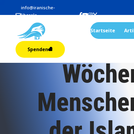
info@iranische-
liberale-
frauen.org
Startseite
Arti
Spenden
Wöchen
Menschen
der Isla