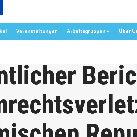
kel
Veranstaltungen
Arbeitsgruppen
Über U
tlicher Beric
rechtsverlet
mischen Repu