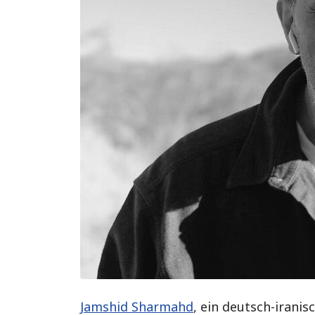
Jamshid Sharmahd
, ein deutsch-irani