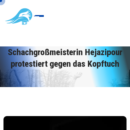
Schachgroßmeisterin Hejazipour
protestiert gegen das Kopftuch