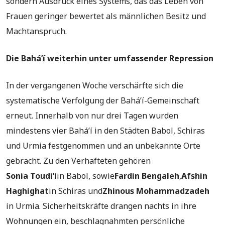
sondern Ausdruck eines Systems, das das Leben von
Frauen geringer bewertet als männlichen Besitz und
Machtanspruch.
Die Bahá’í weiterhin unter umfassender Repression
In der vergangenen Woche verschärfte sich die
systematische Verfolgung der Bahá’í-Gemeinschaft
erneut. Innerhalb von nur drei Tagen wurden
mindestens vier Bahá’í in den Städten Babol, Schiras
und Urmia festgenommen und an unbekannte Orte
gebracht. Zu den Verhafteten gehören
Sonia Toudi’i
in Babol, sowie
Fardin Bengaleh
,
Afshin
Haghighat
in Schiras und
Zhinous Mohammadzadeh
in Urmia. Sicherheitskräfte drangen nachts in ihre
Wohnungen ein, beschlagnahmten persönliche