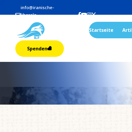
info@iranische-
liberale-
frauen.org
Startseite
Arti
Spenden