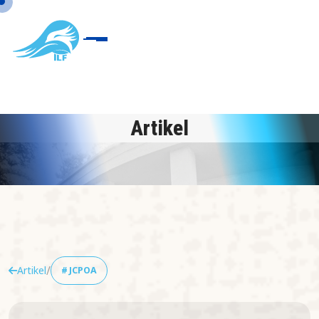
Artikel
/
Artikel
#
JCPOA