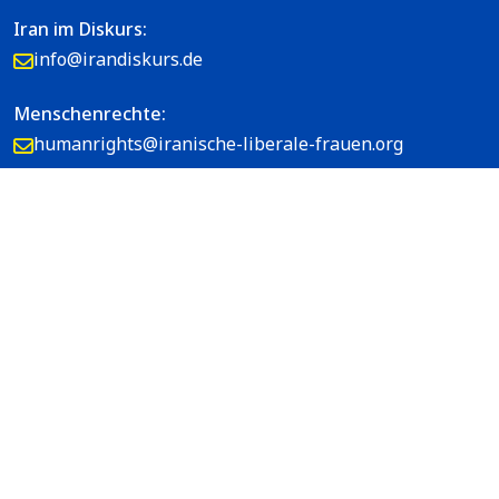
Iran im Diskurs:
info@irandiskurs.de
Menschenrechte:
humanrights@iranische-liberale-frauen.org
Copyright ©
Iranische Liberale Frauen e.V.
Alle
Rechte vorbehalten.
Impressum
Datenschutzrichtlinie